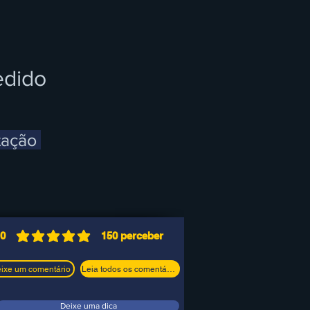
edido
tação
.0
150
perceber
classificação média é 5 de 5, com base em 150 v
ixe um comentário
Leia todos os comentários
Deixe uma dica