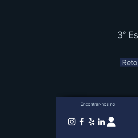
3° E
Reto
Encontrar-nos no