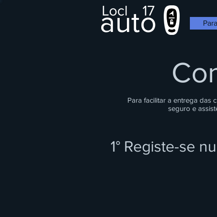
Locl
17
auto
Para
Com
Para facilitar a entrega das
seguro e assis
1° Registe-se n