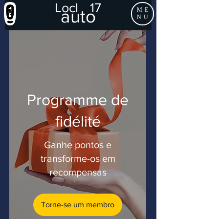
Locl
17
auto
ME
NU
Programme de
fidélité
Ganhe pontos e
transforme-os em
recompensas
Torne-se um membro