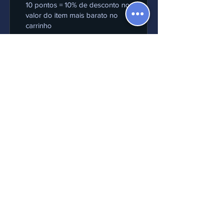
10 pontos = 10% de desconto no
valor do item mais barato no
carrinho
Sua locadora de confiança
Maxence
Notre équipe
(+33) 7.78.26.96.81
contact@locauto17.fr
5.0
343
perceber
classificação média é 5 de 5, com base em 343
Deixe um comentário
Leia todos os comentários
Encontrar-nos no