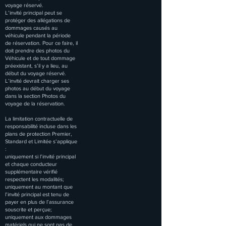
voyage réservé.
L’invité principal peut se
protéger des allégations de
dommages causés au
véhicule pendant la période
de réservation. Pour ce faire, il
doit prendre des photos du
Véhicule et de tout dommage
préexistant, s’il y a lieu, au
début du voyage réservé.
L’invité devrait charger ses
photos au début du voyage
dans la section Photos du
voyage de la réservation.
La limitation contractuelle de
responsabilité incluse dans les
plans de protection Premier,
Standard et Limitée s’applique
:
uniquement si l’invité principal
et chaque conducteur
supplémentaire vérifié
respectent les modalités;
uniquement au montant que
l’invité principal est tenu de
payer en plus de l’assurance
souscrite et perçue;
uniquement aux dommages
matériels qui ne sont pas de