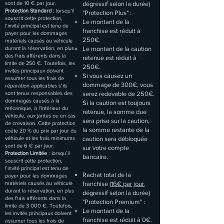
sont de 10 € par jour.
dégressif selon la durée)
Protection Standard
: lorsqu’il
"Protection Plus" :
souscrit cette protection,
Le montant de la
l’invité principal est tenu de
franchise est réduit à
payer pour les dommages
250€.
matériels causés au véhicule
durant la réservation, en plus
Le montant de la caution
des frais afférents dans la
retenue est réduit à
limite de 250 €. Toutefois, les
250€.
invités principaux doivent
Si vous causez un
assumer tous les frais de
dommage de 300€, vous
réparation applicables s’ils
sont tenus responsables des
serez redevable de 250€.
dommages causés à la
Si la caution est toujours
mécanique, à l’intérieur du
retenue, la somme due
véhicule, aux jantes ou en cas
sera prise sur la caution,
de crevaison. Cette protection
la somme restante de la
coûte 20 % du prix par jour du
véhicule et les frais minimums
caution sera débloquée
sont de 6 € par jour.
sur votre compte
Protection Limitée
: lorsqu’il
bancaire.
souscrit cette protection,
l’invité principal est tenu de
Rachat total de la
payer pour les dommages
matériels causés au véhicule
franchise (
16€ par jour
,
durant la réservation, en plus
dégressif selon la durée)
des frais afférents dans la
"Protection Premium" :
limite de 3 000 €. Toutefois,
Le montant de la
les invités principaux doivent
franchise est réduit à 0€.
assumer tous les frais de