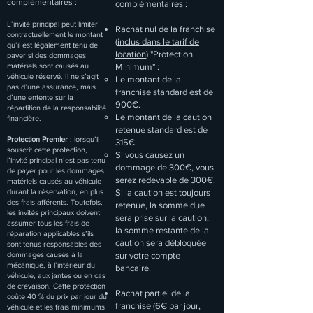
complémentaires :
complémentaires :
L’invité principal peut limiter
Rachat nul de la franchise
contractuellement le montant
(
inclus dans le tarif de
qu’il est légalement tenu de
location
) "Protection
payer si des dommages
matériels sont causés au
Minimum" :
véhicule réservé. Il ne s’agit
Le montant de la
pas d’une assurance, mais
franchise standard est de
d’une entente sur la
900€.
répartition de la responsabilité
Le montant de la caution
financière.
retenue standard est de
Protection Premier
: lorsqu’il
315€.
souscrit cette protection,
Si vous causez un
l’invité principal n’est pas tenu
dommage de 300€, vous
de payer pour les dommages
serez redevable de 300€.
matériels causés au véhicule
durant la réservation, en plus
Si la caution est toujours
des frais afférents. Toutefois,
retenue, la somme due
les invités principaux doivent
sera prise sur la caution,
assumer tous les frais de
la somme restante de la
réparation applicables s’ils
caution sera débloquée
sont tenus responsables des
dommages causés à la
sur votre compte
mécanique, à l’intérieur du
bancaire.
véhicule, aux jantes ou en cas
de crevaison. Cette protection
Rachat partiel de la
coûte 40 % du prix par jour du
franchise (
6€ par jour
,
véhicule et les frais minimums