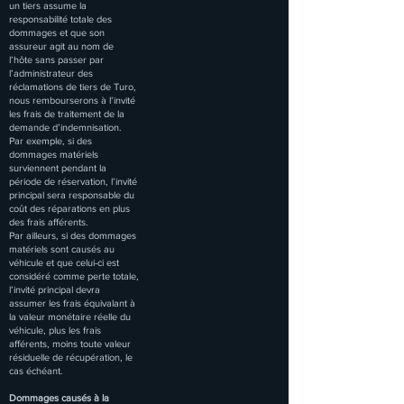
un tiers assume la
responsabilité totale des
dommages et que son
assureur agit au nom de
l’hôte sans passer par
l’administrateur des
réclamations de tiers de Turo,
nous rembourserons à l’invité
les frais de traitement de la
demande d’indemnisation.
Par exemple, si des
dommages matériels
surviennent pendant la
période de réservation, l’invité
principal sera responsable du
coût des réparations en plus
des frais afférents.
Par ailleurs, si des dommages
matériels sont causés au
véhicule et que celui-ci est
considéré comme perte totale,
l’invité principal devra
assumer les frais équivalant à
la valeur monétaire réelle du
véhicule, plus les frais
afférents, moins toute valeur
résiduelle de récupération, le
cas échéant.
Dommages causés à la