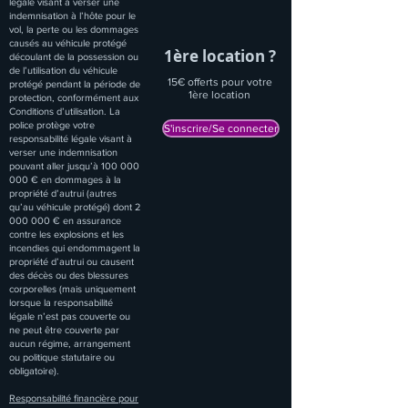
légale visant à verser une
indemnisation à l’hôte pour le
vol, la perte ou les dommages
causés au véhicule protégé
1ère location ?
découlant de la possession ou
de l’utilisation du véhicule
15€ offerts pour votre
protégé pendant la période de
1ère location
protection, conformément aux
Conditions d’utilisation. La
police protège votre
S'inscrire/Se connecter
responsabilité légale visant à
verser une indemnisation
pouvant aller jusqu’à
100 000
000
€ en dommages à la
propriété d’autrui (autres
qu’au véhicule protégé) dont
2
000 000
€ en assurance
contre les explosions et les
incendies qui endommagent la
propriété d’autrui ou causent
des décès ou des blessures
corporelles (mais uniquement
lorsque la responsabilité
légale n’est pas couverte ou
ne peut être couverte par
aucun régime, arrangement
ou politique statutaire ou
obligatoire).
Responsabilité financière pour