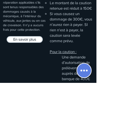
réparation applicables s’ils
Le montant de la caution
sont tenus responsables des
retenue est réduit à 150€
dommages causés à la
Si vous causez un
mécanique, à l’intérieur du
dommage de 300€, vous
véhicule, aux jantes ou en cas
n'aurez rien à payer. SI
de crevaison. Il n’y a aucuns
frais pour cette protection.
rien n'est à payer, la
caution sera levée
En savoir plus
comme prévu.
Pour la caution :
Une demande
d’autorisation de
prélèvement
auprès de votre
banque de 400€
ou 600€ selon le
véhicule est
effectuée en
début de location
Assurance & assistance
routière :
Une couverture
totale de la
location.