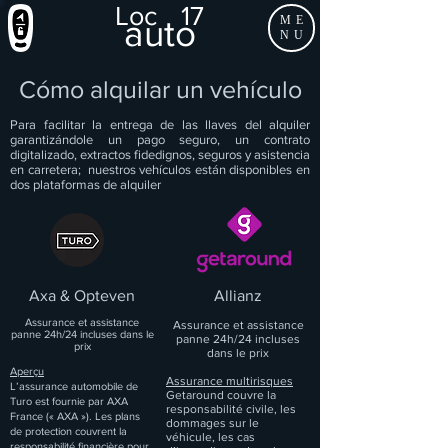
Loc
17
auto
ME
NU
Cómo alquilar un vehículo
Para facilitar la entrega de las llaves del alquiler
garantizándole un pago seguro, un contrato
digitalizado, extractos fidedignos, seguros y asistencia
en carretera;
nuestros vehículos están disponibles en
dos plataformas de alquiler
Axa & Opteven
Allianz
Assurance et assistance
Assurance et assistance
panne 24h/24 incluses dans le
panne 24h/24 incluses
prix
dans le prix
Aperçu
Assurance multirisques
L’assurance automobile de
Getaround couvre la
Turo est fournie par AXA
responsabilité civile, les
France (« AXA »). Les plans
dommages sur le
de protection couvrent la
véhicule, les cas
responsabilité financière pour