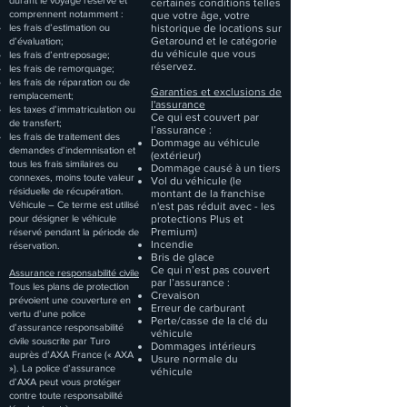
durant le voyage réservé et
certaines conditions telles
comprennent notamment :
que votre âge, votre
les frais d’estimation ou
historique de locations sur
Getaround et le catégorie
d’évaluation;
du véhicule que vous
les frais d’entreposage;
réservez.
les frais de remorquage;
les frais de réparation ou de
Garanties et exclusions de
remplacement;
l'assurance
les taxes d’immatriculation ou
Ce qui est couvert par
de transfert;
l’assurance :
les frais de traitement des
Dommage au véhicule
demandes d’indemnisation et
(extérieur)
tous les frais similaires ou
Dommage causé à un tiers
connexes, moins toute valeur
Vol du véhicule (le
résiduelle de récupération.
montant de la franchise
Véhicule – Ce terme est utilisé
n'est pas réduit avec - les
pour désigner le véhicule
protections Plus et
Premium)
réservé pendant la période de
Incendie
réservation.
Bris de glace
Ce qui n’est pas couvert
Assurance responsabilité civile
par l’assurance :
Tous les plans de protection
Crevaison
prévoient une couverture en
Erreur de carburant
vertu d’une police
Perte/casse de la clé du
d’assurance responsabilité
véhicule
civile souscrite par Turo
Dommages intérieurs
auprès d’AXA France (« AXA
Usure normale du
»). La police d’assurance
véhicule
d’AXA peut vous protéger
contre toute responsabilité