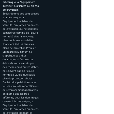
m
écanique, à l’équipement
intérieur, aux jantes ou en cas
de crevaison.
Si des dommages sont causés
à la mécanique, à
l’équipement intérieur du
véhicule, aux jantes ou en cas
de crevaison (qui ne sont pas
considérés comme de l’usure
normale) durant le voyage
réservé, la responsabilité
financière incluse dans les
plans de protection Premier,
Standard et Minimum ne
s’applique pas. (Les
dommages et fissures ou
éclats de verre causés par
des roches ou d’autres débris
ne relèvent pas de l’usure
normale.) Quelle que soit le
plan de protection choisi,
l’invité principal doit assumer
tous les frais de réparation ou
de remplacement applicables,
de même que les frais
afférents, pour les dommages
causés à la mécanique, à
l’équipement intérieur du
véhicule, aux jantes ou en cas
de crevaison, pendant le