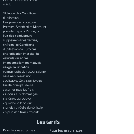
crédit
Violation des Conditions
d’utilisation
Les plans de protection
Premier, Standard et Minimum
prévoient que si l’invité, ou
l’un des conducteurs
supplémentaires vérifiés,
enfreint les
Conditions
d’utilisation
de Turo, fait
une
utilisation interdite
du
véhicule ou en fait
intentionnellement mauvais
usage, la limitation
contractuelle de responsabilité
sera annulée et non
applicable. Cela signifie que
l’invité principal devra
assumer tous les frais
associés aux dommages
matériels qui peuvent
équivaloir à la valeur
monétaire réelle du véhicule,
en plus des frais afférents.
Les tarifs
Pour les assurances
Pour les assurances