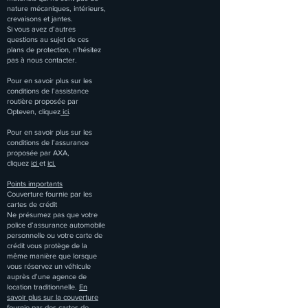
nature mécaniques, intérieurs,
crevaisons et jantes.
Si vous avez d’autres
questions au sujet de ces
plans de protection, n'hésitez
pas à nous contacter.
Pour en savoir plus sur les
conditions de l’assistance
routière proposée par
Opteven, cliquez
ici
.
Pour en savoir plus sur les
conditions de l’assurance
proposée par AXA,
cliquez
ici
et
ici.
Points importants
Couverture fournie par les
cartes de crédit
Ne présumez pas que votre
police d’assurance automobile
personnelle ou votre carte de
crédit vous protège de la
même manière que lorsque
vous réservez un véhicule
auprès d’une agence de
location traditionnelle.
En
savoir plus sur la couverture
fournie par des cartes de