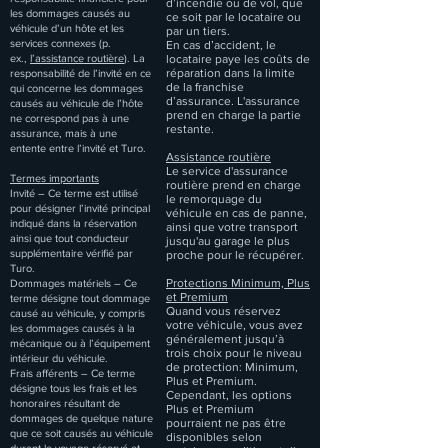
d’incendie ou de vol, que
les dommages causés au
ce soit par le locataire ou
véhicule d’un hôte et les
par un tiers.
services connexes (p.
En cas d’accident, le
ex.,
l’assistance routière
). La
locataire paye les coûts de
réparation dans la limite
responsabilité de l’invité en ce
de la franchise
qui concerne les dommages
d’assurance. L'assurance
causés au véhicule de l’hôte
prend en charge la partie
ne correspond pas à une
restante.
assurance, mais à une
entente entre l’invité et Turo.
Assistance routière
Le service d'assurance
Termes importants
routière prend en charge
Invité – Ce terme est utilisé
le remorquage du
pour désigner l’invité principal
véhicule en cas de panne,
indiqué dans la réservation
ainsi que votre transport
ainsi que tout conducteur
jusqu'au garage le plus
supplémentaire vérifié par
proche pour le récupérer.
Turo.
Protections Minimum, Plus
Dommages matériels – Ce
et Premium
terme désigne tout dommage
Quand vous réservez
causé au véhicule, y compris
votre véhicule, vous avez
les dommages causés à la
généralement jusqu’à
mécanique ou à l’équipement
trois choix pour le niveau
intérieur du véhicule.
de protection: Minimum,
Frais afférents – Ce terme
Plus et Premium.
désigne tous les frais et les
Cependant, les options
honoraires résultant de
Plus et Premium
dommages de quelque nature
pourraient ne pas être
que ce soit causés au véhicule
disponibles selon