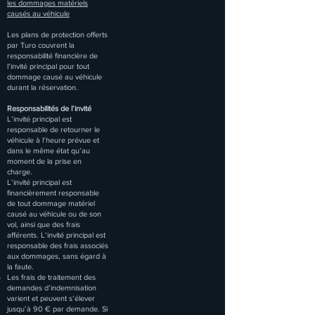
les dommages matériels
causés au véhicule
Les plans de protection offerts
par Turo couvrent la
responsabilité financière de
l’invité principal pour tout
dommage causé au véhicule
durant la réservation.
Responsabilités de l’invité
L’invité principal est
responsable de retourner le
véhicule à l’heure prévue et
dans le même état qu’au
moment de la prise en
charge.
L’invité principal est
financièrement responsable
de tout dommage matériel
causé au véhicule ou de son
vol, ainsi que des frais
afférents. L’invité principal est
responsable des frais associés
aux dommages, sans égard à
la faute.
Les frais de traitement des
demandes d’indemnisation
varient et peuvent s’élever
jusqu’à 90 € par demande. Si