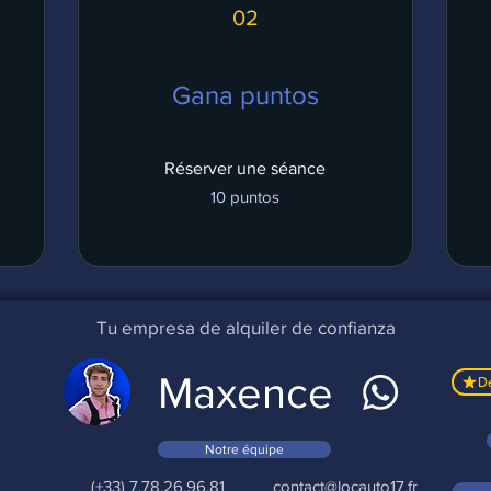
02
Gana puntos
Réserver une séance
a
10 puntos
Tu empresa de alquiler de confianza
Maxence
De
Notre équipe
(+33) 7.78.26.96.81
contact@locauto17.fr