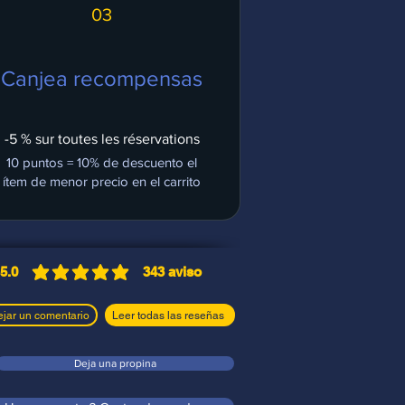
03
Canjea recompensas
-5 % sur toutes les réservations
10 puntos = 10% de descuento el
ítem de menor precio en el carrito
5.0
343
aviso
la calificación promedio es 5 de 5, basada en 343
jar un comentario
Leer todas las reseñas
Deja una propina