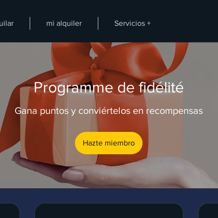
uilar
mi alquiler
Servicios +
Programme de fidélité
Gana puntos y conviértelos en recompensas
Hazte miembro