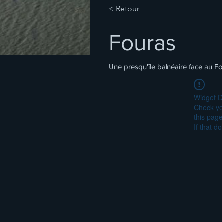
< Retour
Fouras
Une presqu'île balnéaire face au F
Widget D
Check yo
this page
If that d