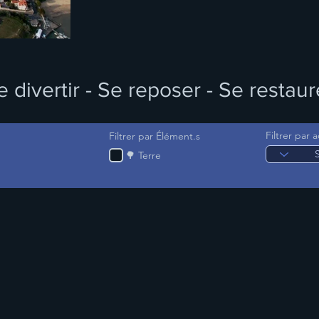
e divertir - Se reposer - Se restaur
Filtrer par a
Filtrer par Élément.s
🌳 Terre