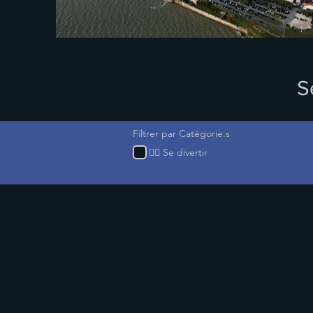
S
Filtrer par Catégorie.s
🤹‍♂️ Se divertir