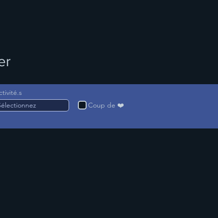
er
ctivité.s
Coup de ❤️