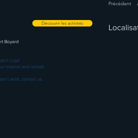
Précédent
Découvrir les activités
Localisa
ort Boyard
idn’t Load
ur internet and refresh
.
oesn’t work, contact us.