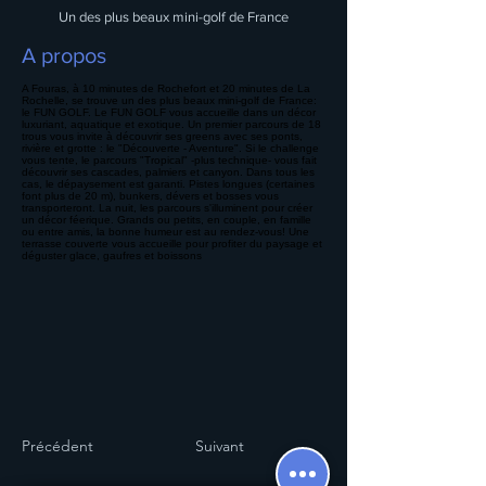
Un des plus beaux mini-golf de France
A propos
A Fouras, à 10 minutes de Rochefort et 20 minutes de La
Rochelle, se trouve un des plus beaux mini-golf de France:
le FUN GOLF. Le FUN GOLF vous accueille dans un décor
luxuriant, aquatique et exotique. Un premier parcours de 18
trous vous invite à découvrir ses greens avec ses ponts,
rivière et grotte : le "Découverte - Aventure". Si le challenge
vous tente, le parcours "Tropical" -plus technique- vous fait
découvrir ses cascades, palmiers et canyon. Dans tous les
cas, le dépaysement est garanti. Pistes longues (certaines
font plus de 20 m), bunkers, dévers et bosses vous
transporteront. La nuit, les parcours s'illuminent pour créer
un décor féerique. Grands ou petits, en couple, en famille
ou entre amis, la bonne humeur est au rendez-vous! Une
terrasse couverte vous accueille pour profiter du paysage et
déguster glace, gaufres et boissons
Précédent
Suivant