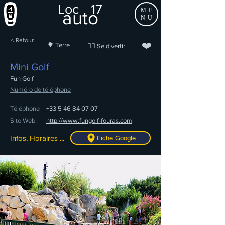
Loc
17
ME
auto
NU
< Retour
❤️
🌳 Terre
🤹‍♂️ Se divertir
Mini Golf
Fun Golf
Numéro de téléphone
Téléphone
+33 5 46 84 07 07
Site Web
http://www.fungolf-fouras.com
Infos, Horaires ...
Fiche Google