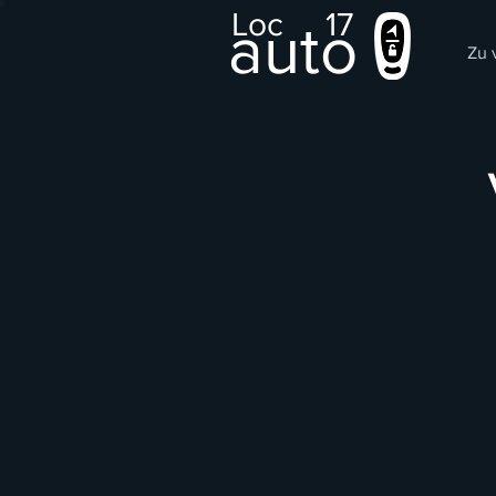
Loc
17
auto
Zu 