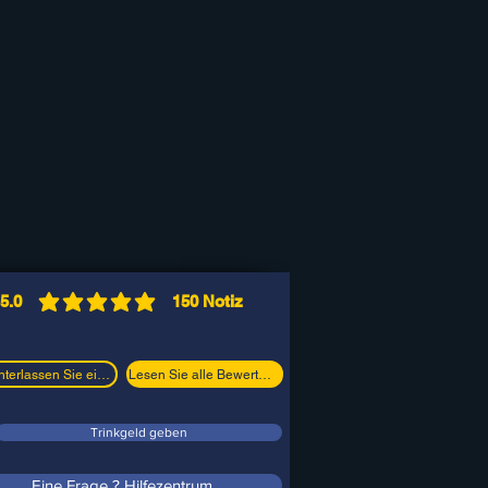
5.0
150
Notiz
durchschnittliches Rating ist 5 von 5, basierend
Hinterlassen Sie eine Bewertung
Lesen Sie alle Bewertungen
Trinkgeld geben
Eine Frage ? Hilfezentrum