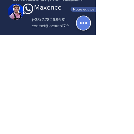
Maxence
Notre équipe
(+33) 7.78.26.96.81
contact@locauto17.fr
5.0
150
Notiz
durchschnittliches Rating ist 5 von 5, basiere
Hinterlassen Sie eine Bewertung
Lesen Sie alle Bewertungen
Finden Sie uns auf
Eine Frage ? Hilfezentrum
Trinkgeld geben
Cookie-Richtlinie
Impressum