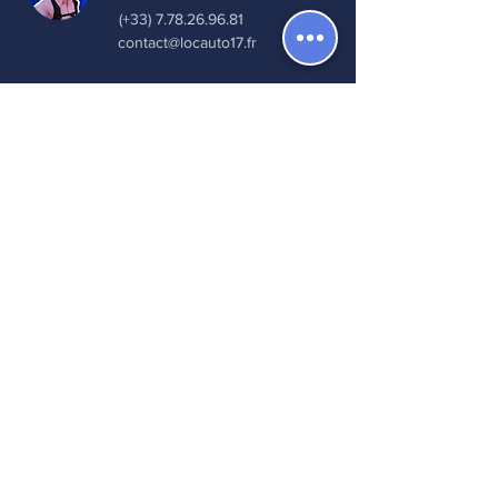
(+33) 7.78.26.96.81
contact@locauto17.fr
5.0
150
notice
average rating is 5 out of 5, based on 150 votes
Leave a review
Read all reviews
Find us on
A question ? Help Center
Leave a tip
Cookie Policy
Legal Notice
Terms of use
Privacy Policy
© 2021 directed by
Maxence VAILLANT
with
Studio NEW_w_WEB CREATION.