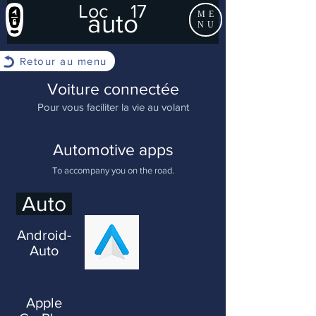
Loc
17
auto
ME
NU
Retour au menu
Voiture connectée
Pour vous faciliter la vie au volant
Automotive apps
To accompany you on the road.
Auto
Android-
Auto
Apple