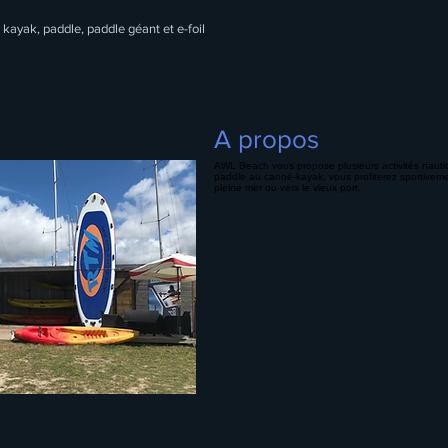
kayak, paddle, paddle géant et e-foil
A propos
AWL Beach vous propose plusieurs activités nauti
paddle au canoë-kayak, vous profiterez sportiveme
pleine mer ou vers le vieux port.