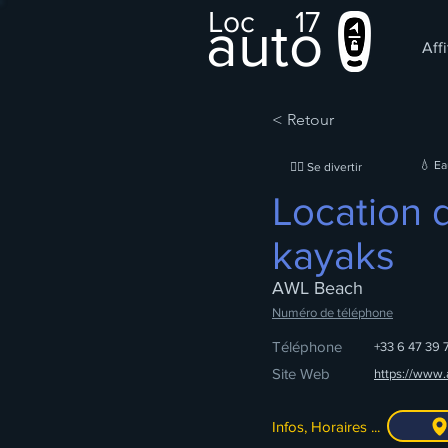
Loc
17
auto
Affi
< Retour
💧 E
🤹‍♂️ Se divertir
Location 
kayaks
AWL Beach
Numéro de téléphone
Téléphone
+33 6 47 39 
Site Web
https://www
Infos, Horaires ...