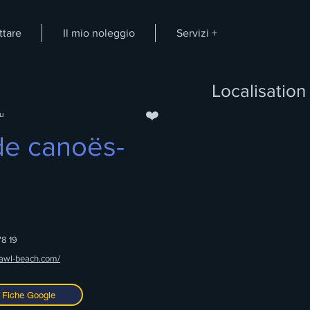
ttare
Il mio noleggio
Servizi +
Localisation
❤️
au
de canoës-
78 19
.awl-beach.com/
Fiche Google