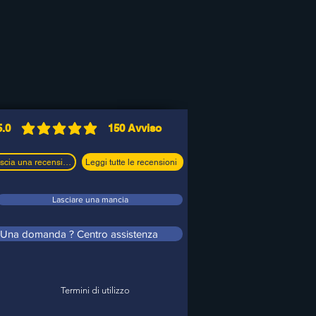
5.0
150
Avviso
la valutazione media è 5 su 5, in base a 150 voti,
Lascia una recensione
Leggi tutte le recensioni
Lasciare una mancia
Una domanda ? Centro assistenza
Termini di utilizzo