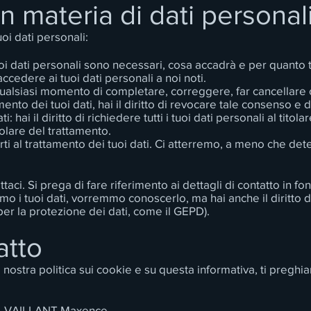
i in materia di dati personal
tuoi dati personali:
 tuoi dati personali sono necessari, cosa accadrà e per quant
i accedere ai tuoi dati personali a noi noti.
o in qualsiasi momento di completare, correggere, far cancellare 
mento dei tuoi dati, hai il diritto di revocare tale consenso e d
i: hai il diritto di richiedere tutti i tuoi dati personali al titola
tolare del trattamento.
ti al trattamento dei tuoi dati. Ci atterremo, a meno che dete
attaci. Si prega di fare riferimento ai dettagli di contatto in 
amo i tuoi dati, vorremmo conoscerlo, ma hai anche il diritto
tà per la protezione dei dati, come il GEPD).
atto
stra politica sui cookie e su questa informativa, ti preghiam
Sig. VAILLANT Maxence