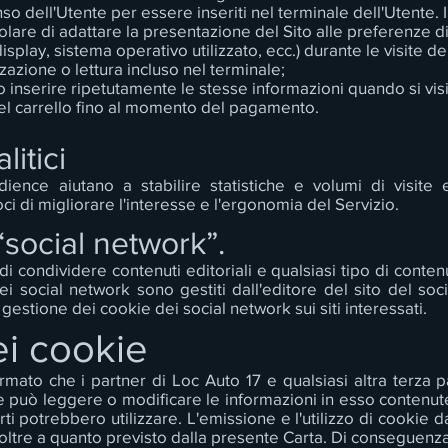
so dell'Utente per essere inseriti nel terminale dell'Utente. I
lare di adattare la presentazione del Sito alle preferenze di
 display, sistema operativo utilizzato, ecc.) durante le visite d
zzazione o lettura incluso nel terminale;
inserire ripetutamente le stesse informazioni quando si visit
nel carrello fino al momento del pagamento.
litici
dience aiutano a stabilire statistiche e volumi di visite 
 di migliorare l'interesse e l'ergonomia del Servizio.
“social network”.
 di condividere contenuti editoriali e qualsiasi tipo di conte
dei social network sono gestiti dall'editore del sito del soc
 gestione dei cookie dei social network sui siti interessati.
ei cookie
mato che i partner di Loc Auto 17 e qualsiasi altra terza 
kie può leggere o modificare le informazioni in esso contenu
ti potrebbero utilizzare. L'emissione e l'utilizzo di cookie d
zi oltre a quanto previsto dalla presente Carta. Di conseguenza, l