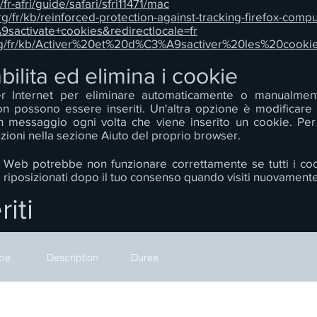
fr-afri/guide/safari/sfri11471/mac
org/fr/kb/reinforced-protection-against-tracking-firefox-comp
sactivate+cookies&redirectlocale=fr
.org/fr/kb/Activer%20et%20d%C3%A9sactiver%20les%20cooki
abilita ed elimina i cookie
ser Internet per eliminare automaticamente o manualment
on possono essere inseriti. Un'altra opzione è modificare
 messaggio ogni volta che viene inserito un cookie. Per 
ruzioni nella sezione Aiuto del proprio browser.
o Web potrebbe non funzionare correttamente se tutti i cooki
riposizionati dopo il tuo consenso quando visiti nuovamente i
iti
pe
Description
Duree