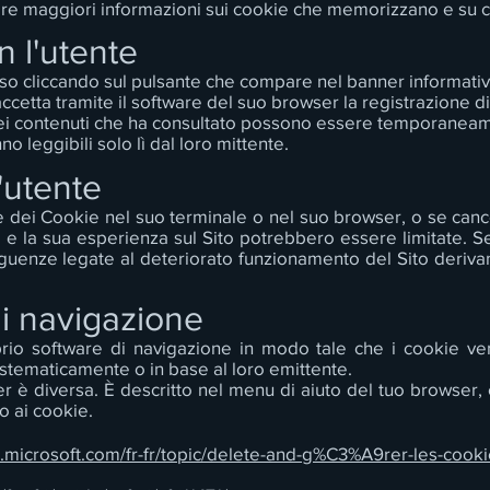
ere maggiori informazioni sui cookie che memorizzano e su co
n l'utente
nso cliccando sul pulsante che compare nel banner informativ
ccetta tramite il software del suo browser la registrazione d
 nei contenuti che ha consultato possono essere temporanea
o leggibili solo lì dal loro mittente.
l'utente
ne dei Cookie nel suo terminale o nel suo browser, o se cancell
 e la sua esperienza sul Sito potrebbero essere limitate. S
guenze legate al deteriorato funzionamento del Sito derivant
di navigazione
prio software di navigazione in modo tale che i cookie ven
sistematicamente o in base al loro emittente.
r è diversa. È descritto nel menu di aiuto del tuo browser,
to ai cookie.
t.microsoft.com/fr-fr/topic/delete-and-g%C3%A9rer-les-coo