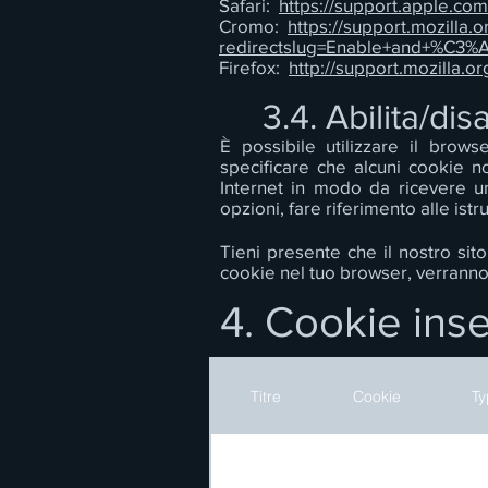
Safari:
https://support.apple.com/
Cromo:
https://support.mozilla.
redirectslug=Enable+and+%C3%A9
Firefox:
http://support.mozilla
3.4. Abilita/dis
È possibile utilizzare il brow
specificare che alcuni cookie n
Internet in modo da ricevere un
opzioni, fare riferimento alle ist
Tieni presente che il nostro sit
cookie nel tuo browser, verranno 
4. Cookie inser
Titre
Cookie
Ty