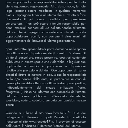
può comportare la tua responsabilità civile e penale. Il sito
viene aggiornato regolarmente. Allo stesso modo, le note
legali possono essere modificate in qualsiasi momento:
esse si impongono tuttavia all'utente che è invitato a farvi
riferimento il più spesso possibile per prenderne
conoscenza.
Non può essere ritenuto responsabile per
danni materiali connessi all'uso del sito nonché all'utente
del sito che si impegna ad accedere al sito utilizzando
apparecchiature recenti, non contenenti virus muniti di
aggiornamento del browser di ultima generazione.
Spazi interattivi (possibilità di porre domande nello spazio
contatti) sono a disposizione degli utenti.
Si riserva il
diritto di cancellare, senza preavviso, qualsiasi contenuto
pubblicato in questo spazio che violerebbe la legislazione
applicabile in Francia, in particolare le disposizioni
relative alla protezione dei dati. Ove opportuno, si riserva
altresì il diritto di mettere in discussione la responsabilità
civile e/o penale dell'utente, in particolare in caso di
messaggio razzista, offensivo, diffamatorio o pornografico,
indipendentemente dal mezzo utilizzato (testo,
fotografia...). Nessuna informazione personale dell'utente
del sito viene pubblicata all'insaputa dell'utente,
scambiata, ceduta, ceduta o venduta con qualsiasi mezzo
a terzi.
Quando si utilizza il sito
www.locauto17.fr
: l'URL dei
collegamenti attraverso i quali l'utente ha effettuato
l'accesso al sito
www.locauto17.fr
, il provider di accesso
dell'utente, l'indirizzo IP (Internet Protocol) dell'utente.