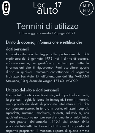
Loc
17
auto
ME
NU
Termini di utilizzo
Ultimo aggiornamento 12 giugno 2021
Diritto di accesso, informazione e rettifica dei
dati personali
In conformità con la legge sulla protezione dei dati
modificata del 6 gennaio 1978, hai il diritto di accesso,
informazione e, se giustificato, rettifica per tutte le
informazioni che ti riguardano. Puoi esercitare questo
diritto in qualsiasi momento contattandoci al seguente
indirizzo: Loc Auto 17 all'attenzione del Sig. VAILLANT
Maxence, 10 quéreux du verger, 17140 LAGORD
Utilizzo del sito e dati personali
Il sito e tutti i dati presenti nel sito, ed in particolare i testi,
la grafica, i loghi, le icone, le immagini, i suoni, i marchi,
sono protetti dai diritti di proprietà intellettuale. Tali dati
non possono essere, in tutto o in parte, utilizzati, copiati,
riprodotti, riassunti, modificati, alterati, ridistribuiti, con
qualsiasi mezzo, se non per uso strettamente privato. Salvo
i casi previsti dall'articolo L.112-5 del codice della
proprietà intellettuale. I marchi citati sono di proprietà dei
rispettivi proprietari. Il mancato rispetto di questo divieto