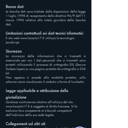
Banca dati
Le banche dati sono tutelate dalle disposizioni della legge
1 luglio 1998 di recepimento della direttiva 96/9 dell'11
marzo 1996 relativa alla tutela giuridica delle banche
dati.
Limitazioni contrattuali sui dati tecnici informatici
Il sito web
www.locauto17.fr
utilizza la tecnologia
JavaScript.
Sicurezza
La sicurezza delle informazioni che ci trasmetti è
essenziale per noi. I dati personali che ci trasmetti sono
protetti utilizzando il processo di crittografia SSL (Secure
Sockets Layer) su una pagina protetta da crittografia a 256
bit.
Non appena si accede alla modalità protetta, sullo
schermo viene visualizzato il simbolo a forma di lucchetto.
Legge applicabile e attribuzione della
giurisdizione
Qualsiasi controversia relativa all'utilizzo del sito
www.locauto17.fr
è soggetta al diritto francese. Si fa
esclusivo foro competente ai tribunali competenti
dell'indirizzo della sua sede legale.
Collegamenti ad altri siti