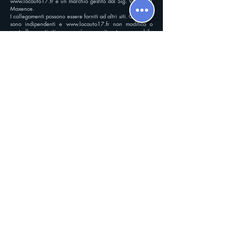
www.locauto17.fr
è un marchio gestito dal Sig. VAILLANT
Maxence.
I collegamenti possono essere forniti ad altri siti. Questi siti
sono indipendenti e
www.locauto17.fr
non modifica o
controlla questi siti e non può essere ritenuto responsabile
del loro contenuto.
La tua società di noleggio di fiducia
Maxence
Notre équipe
(+33) 7.78.26.96.81
contact@locauto17.fr
5.0
150
Avviso
la valutazione media è 5 su 5, in base a 150 vo
Lascia una recensione
Leggi tutte le recensioni
Trovaci su