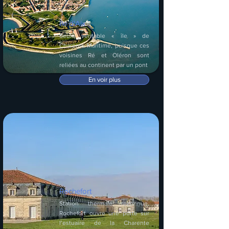
Île d'Aix
Seule véritable « île » de
Charente-Maritime, puisque ces
voisines Ré et Oléron sont
reliées au continent par un pont
En voir plus
Rochefort
Station thermale reconnue,
Rochefort ouvre une porte sur
l’estuaire de la Charente