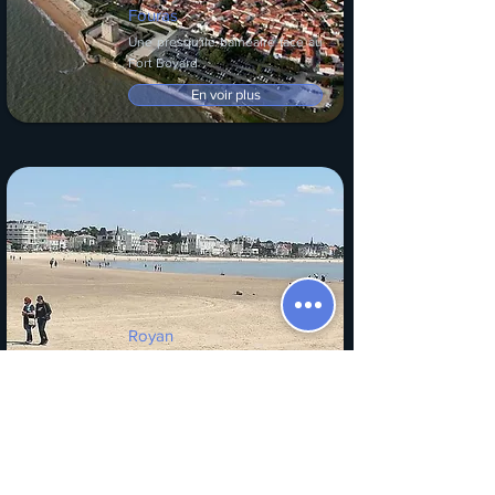
Fouras
Une presqu'île balnéaire face au
Fort Boyard
En voir plus
Royan
Avec cinq plages de sable fin,
Royan possède tous les atouts
pour des vacances en
Charentes réussies !
En voir plus