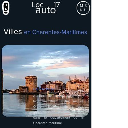
Loc 17
auto
ME
NU
Villes
en Charentes-Maritimes
La Rochelle
Au bord de l'Océan Atlantique,
face aux îles de Ré, Aix et
Oléron, La Rochelle et son
agglomération vous accueillent
dans le département de la
Charente-Maritime.