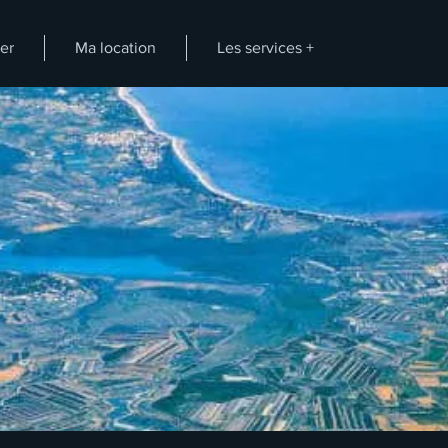
er
Ma location
Les services +