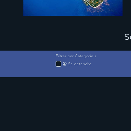
S
Filtrer par Catégorie.s
🏖️ Se détendre