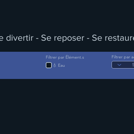
e divertir - Se reposer - Se restaur
Filtrer par a
Filtrer par Élément.s
💧 Eau