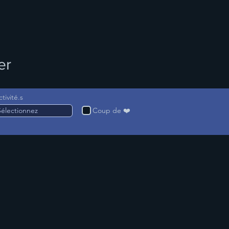
er
ctivité.s
Coup de ❤️