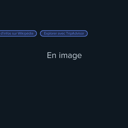
 d'infos sur Wikipédia
Explorer avec TripAdvisor
En image