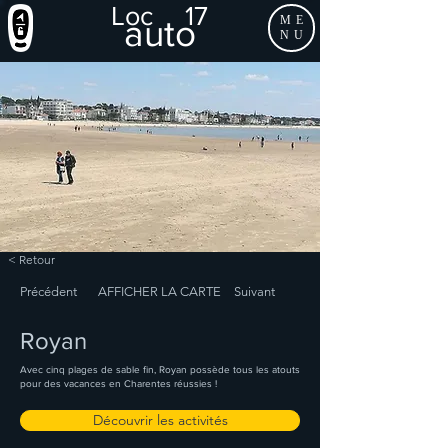
Loc
17
auto
ME
NU
< Retour
Précédent
AFFICHER LA CARTE
Suivant
Royan
Avec cinq plages de sable fin, Royan possède tous les atouts
pour des vacances en Charentes réussies !
Découvrir les activités