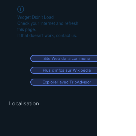
Widget Didn’t Load
Check your internet and refresh
this page.
If that doesn’t work, contact us.
Site Web de la commune
Plus d'infos sur Wikipédia
Explorer avec TripAdvisor
Localisation